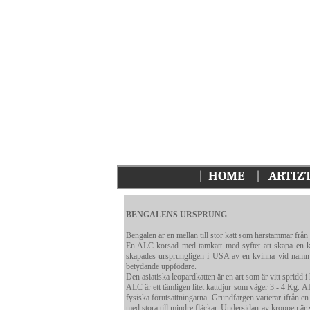
|
HOME
|
ARTIZT
BENGALENS URSPRUNG
Bengalen är en mellan till stor katt som härstammar från
En ALC korsad med tamkatt med syftet att skapa en k
skapades ursprungligen i USA av en kvinna vid namn 
betydande uppfödare.
Den asiatiska leopardkatten är en art som är vitt spridd i
ALC är ett tämligen litet kattdjur som väger 3 - 4 Kg. A
fysiska förutsättningarna. Grundfärgen varierar ifrån en l
med stora till mindre fläckar. Undersidan av kroppen är