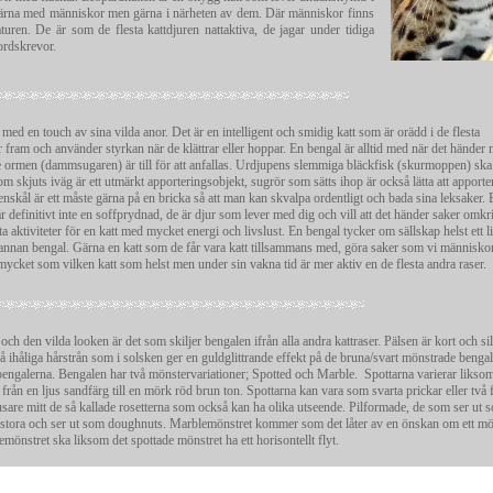
te gärna med människor men gärna i närheten av dem. Där människor finns
turen. De är som de flesta kattdjuren nattaktiva, de jagar under tidiga
ordskrevor.
med en touch av sina vilda anor. Det är en intelligent och smidig katt som är orädd i de flesta
er fram och använder styrkan när de klättrar eller hoppar. En bengal är alltid med när det händer 
de ormen (dammsugaren) är till för att anfallas. Urdjupens slemmiga bläckfisk (skurmoppen) ska
m skjuts iväg är ett utmärkt apporteringsobjekt, sugrör som sätts ihop är också lätta att apporte
tenskål är ett måste gärna på en bricka så att man kan skvalpa ordentligt och bada sina leksaker. 
r definitivt inte en soffprydnad, de är djur som lever med dig och vill att det händer saker omk
 aktiviteter för en katt med mycket energi och livslust. En bengal tycker om sällskap helst ett l
 annan bengal. Gärna en katt som de får vara katt tillsammans med, göra saker som vi människor
mycket som vilken katt som helst men under sin vakna tid är mer aktiv en de flesta andra raser.
h den vilda looken är det som skiljer bengalen ifrån alla andra kattraser. Pälsen är kort och si
på ihåliga hårstrån som i solsken ger en guldglittrande effekt på de bruna/svart mönstrade benga
nöbengalerna. Bengalen har två mönstervariationer; Spotted och Marble. Spottarna varierar likso
rån en ljus sandfärg till en mörk röd brun ton. Spottarna kan vara som svarta prickar eller två 
sare mitt de så kallade rosetterna som också kan ha olika utseende. Pilformade, de som ser ut s
 stora och ser ut som doughnuts. Marblemönstret kommer som det låter av en önskan om ett mö
önstret ska liksom det spottade mönstret ha ett horisontellt flyt.