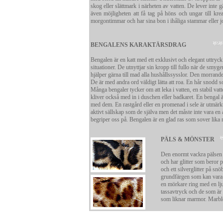
skog eller slättmark i närheten av vatten. De lever in
även möjligheten att få tag på höns och ungar till krea
morgontimmar och har sina bon i ihåliga stammar eller j
BENGALENS KARAKTÄRSDRAG
Bengalen är en katt med ett exklusivt och elegant uttryck 
situationer. De utnyttjar sin kropp till fullo när de smyg
hjälper gärna till mad alla hushållssysslor. Den morran
De är med andra ord väldigt lätta att roa. En hår snodd so
Många bengaler tycker om att leka i vatten, en stabil vat
kliver också med in i duschen eller badkaret. En bengal ä
med dem. En rastgård eller en promenad i sele är utmärkta
aktivt sällskap som de själva men det måste inte vara en
begriper oss på. Bengalen är en glad ras som sover lika 
PÄLS & MÖNSTER
Den enormt vackra pälsen oc
och har glitter som beror 
och ett silverglitter på s
grundfärgen som kan vara f
en mörkare ring med en lju
tassavtryck och de som är
som liknar marmor. Marblem