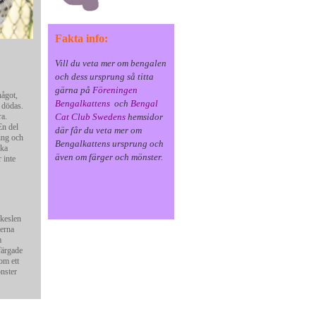
Fakta info:
Vill du veta mer om bengalen
och dess ursprung så titta
gärna på
Föreningen
något,
Bengalkattens
och
Bengal
 dödas.
ra.
Cat Club Swedens
hemsidor
En del
där får du veta mer om
ring och
Bengalkattens ursprung och
ika
även om färger och mönster.
 inte
lkeslen
lerna
m
färgade
om ett
nster