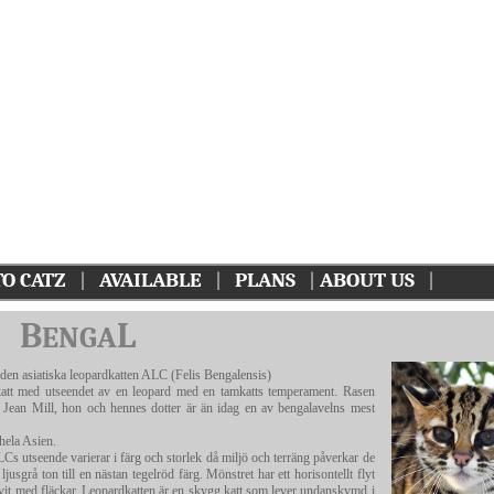
A
Z
C
RTI
TO
AT
O CATZ
|
AVAILABLE
|
PLANS
|
ABOUT US
|
B
L
ENGA
 den asiatiska leopardkatten ALC (Felis Bengalensis)
att med utseendet av en leopard med en tamkatts temperament. Rasen
Jean Mill, hon och hennes dotter är än idag en av bengalavelns mest
 hela Asien.
LCs utseende varierar i färg och storlek då miljö och terräng påverkar de
jusgrå ton till en nästan tegelröd färg. Mönstret har ett horisontellt flyt
 vit med fläckar. Leopardkatten är en skygg katt som lever undanskymd i